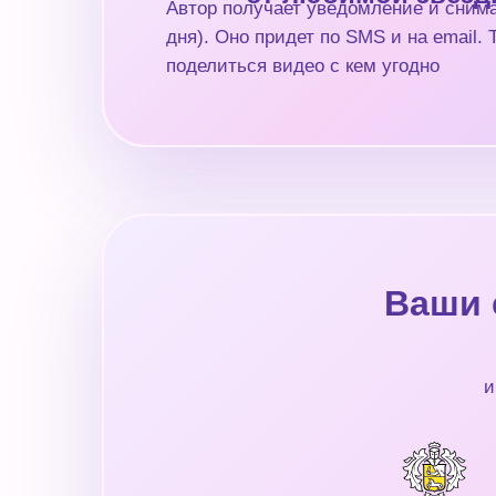
Автор получает уведомление и снима
дня). Оно придет по SMS и на email.
поделиться видео с кем угодно
Ваши 
и