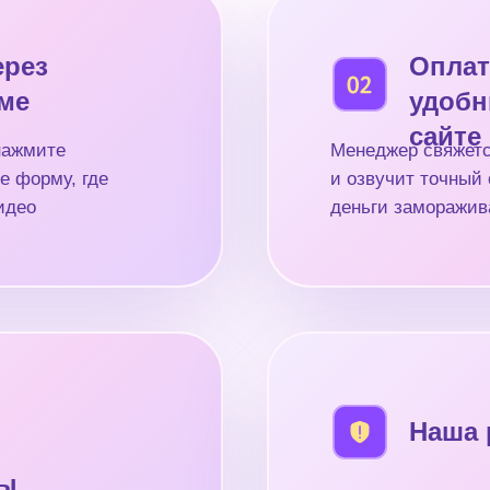
ерез
Оплат
рме
удобн
сайте
нажмите
Менеджер свяжетс
е форму, где
и озвучит точный 
идео
деньги заморажив
Наша 
ды