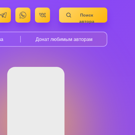
Поиск
автора
за
Донат любимым авторам