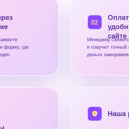
ерез
Оплат
рме
удобн
сайте
нажмите
Менеджер свяжетс
е форму, где
и озвучит точный 
идео
деньги заморажив
Наша 
ды