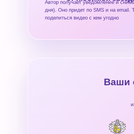
Автор получает уведомление и снима
дня). Оно придет по SMS и на email.
поделиться видео с кем угодно
Ваши 
и