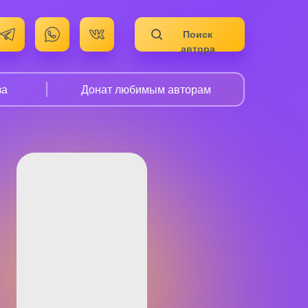
Поиск
автора
за
Донат любимым авторам