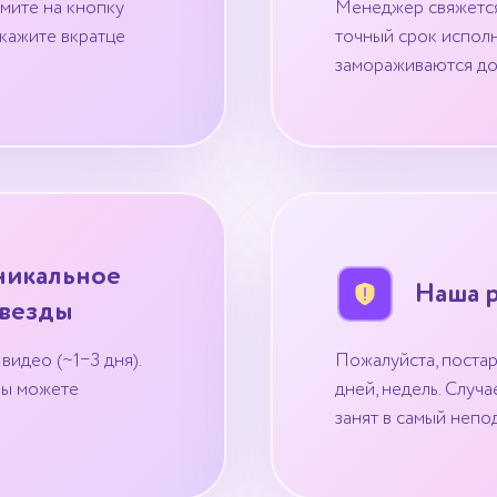
мите на кнопку
Менеджер свяжется 
укажите вкратце
точный срок исполн
замораживаются до
никальное
Наша 
звезды
видео (~1−3 дня).
Пожалуйста, постар
Вы можете
дней, недель. Случ
занят в самый неп