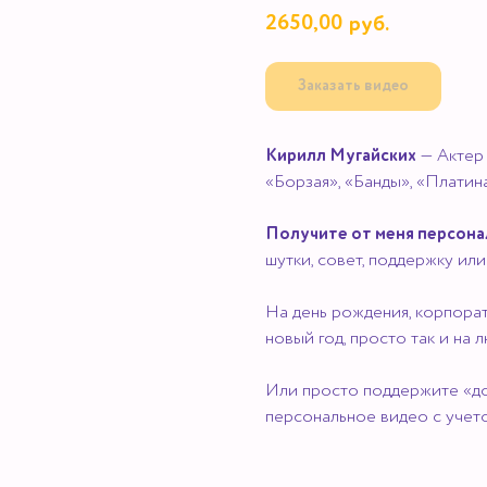
2650,00
руб.
Заказать видео
Кирилл Мугайских
— Актер 
«Борзая», «Банды», «Платин
Получите от меня персона
шутки, совет, поддержку ил
На день рождения, корпорат
новый год, просто так и на
Или просто поддержите «до
персональное видео с учет