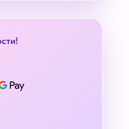
ости!