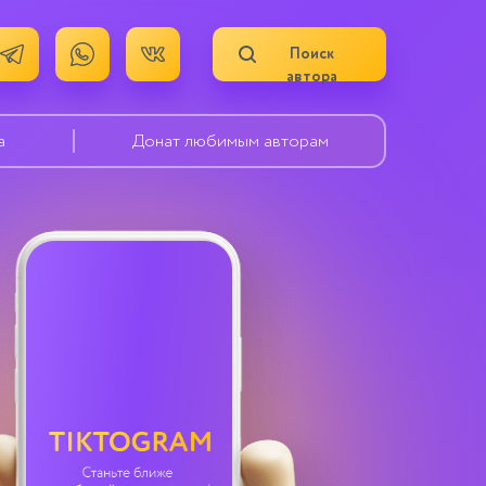
Поиск
автора
а
Донат любимым авторам