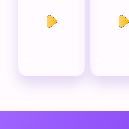
Митя фомин
Николай Бан
#новыйгод
#юбилей