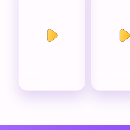
Митя фомин
Николай Бан
#новыйгод
#юбилей