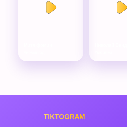
Митя фомин
Николай Бан
#новыйгод
#юбилей
TIKTOGRAM