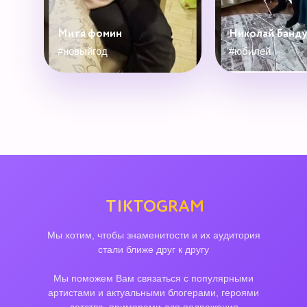
Митя фомин
Николай Банд
#новыйгод
#юбилей
TIKTOGRAM
Мы хотим, чтобы знаменитости и их аудитория
стали ближе друг к другу
Мы поможем Вам связаться с популярными
артистами и актуальными блогерами, героями