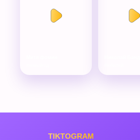
Митя фомин
Николай Бан
#новыйгод
#юбилей
TIKTOGRAM