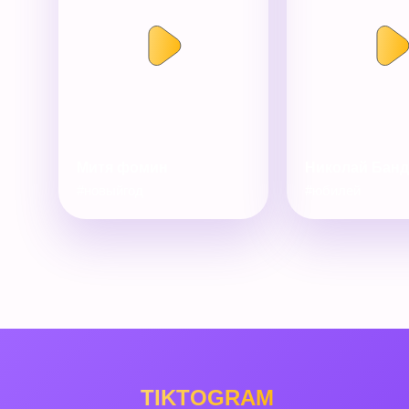
Митя фомин
Николай Бан
#новыйгод
#юбилей
TIKTOGRAM