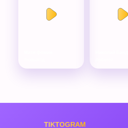
Митя фомин
Николай Бан
#новыйгод
#юбилей
TIKTOGRAM