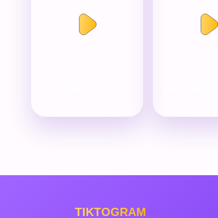
Митя фомин
Николай Бан
#новыйгод
#юбилей
TIKTOGRAM