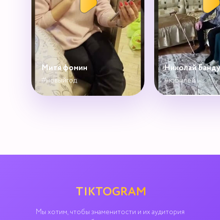
Митя фомин
Николай Банд
#новыйгод
#юбилей
TIKTOGRAM
Мы хотим, чтобы знаменитости и их аудитория