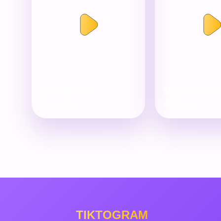
Митя фомин
Николай Бан
#новыйгод
#юбилей
TIKTOGRAM