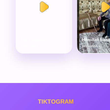
Митя фомин
Николай Бан
#новыйгод
#юбилей
TIKTOGRAM