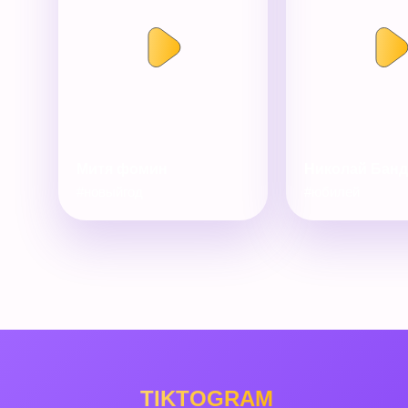
Митя фомин
Николай Бан
#новыйгод
#юбилей
TIKTOGRAM