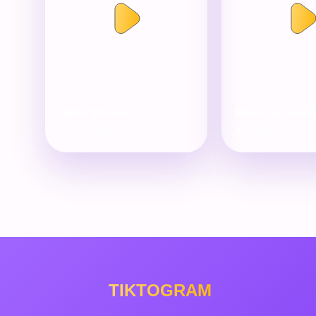
Митя фомин
Николай Бан
#новыйгод
#юбилей
TIKTOGRAM