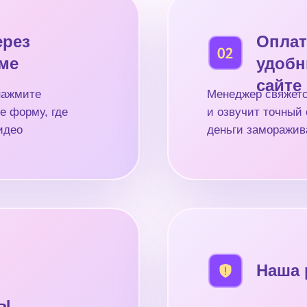
ерез
Оплат
рме
удобн
сайте
нажмите
Менеджер свяжетс
е форму, где
и озвучит точный 
идео
деньги заморажив
Наша 
ды