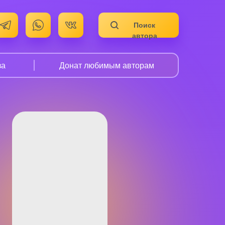
Поиск
автора
за
Донат любимым авторам