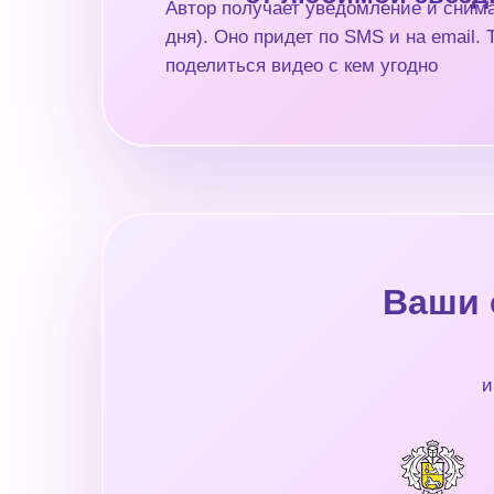
Автор получает уведомление и снима
дня). Оно придет по SMS и на email.
поделиться видео с кем угодно
Ваши 
и