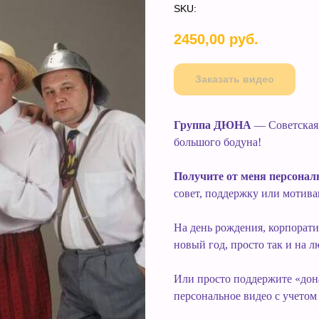
SKU:
2450,00
руб.
Заказать видео
Группа ДЮНА
— Советская 
большого бодуна!
Получите от меня персональ
совет, поддержку или мотив
На день рождения, корпоратив
новый год, просто так и на л
Или просто поддержите «дон
персональное видео с учето