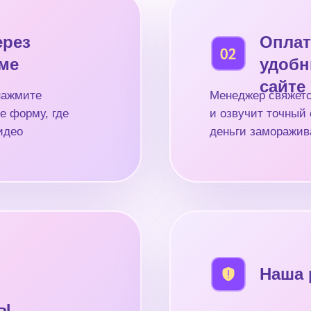
ерез
Оплат
рме
удобн
сайте
нажмите
Менеджер свяжетс
е форму, где
и озвучит точный 
идео
деньги заморажив
Наша 
ды