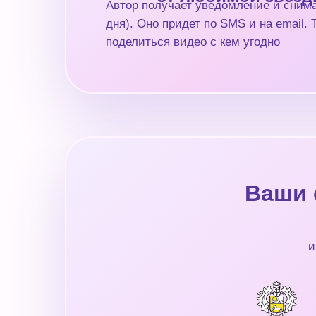
Автор получает уведомление и снима
дня). Оно придет по SMS и на email.
поделиться видео с кем угодно
Ваши 
и