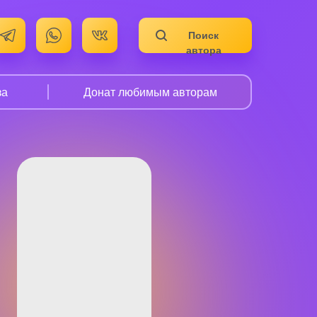
Поиск
автора
за
Донат любимым авторам