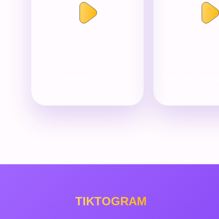
Митя фомин
Николай Бан
#новыйгод
#юбилей
TIKTOGRAM