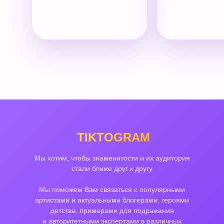
Митя фомин
Николай Бан
#новыйгод
#юбилей
TIKTOGRAM
Мы хотим, чтобы знаменитости и их аудитория
стали ближе друг к другу
Мы поможем Вам связаться с популярными
артистами и актуальными блогерами, героями
детства, примерами для подражания
и авторитетными экспертами в различных