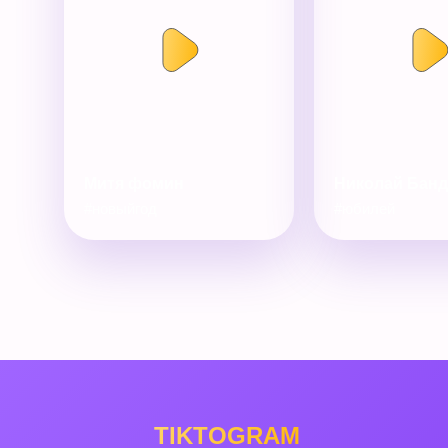
Митя фомин
Николай Бан
#новыйгод
#юбилей
TIKTOGRAM